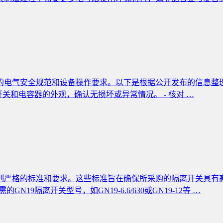
气安全规范和设备操作要求。以下是根据公开发布的信息整理的相关步
开关和电容器的外观，确认无损坏或异常情况。 - 核对 …
系列严格的标准和要求。这些标准旨在确保所采购的隔离开关具
GN19隔离开关型号，如GN19-6.6/630或GN19-12等 …