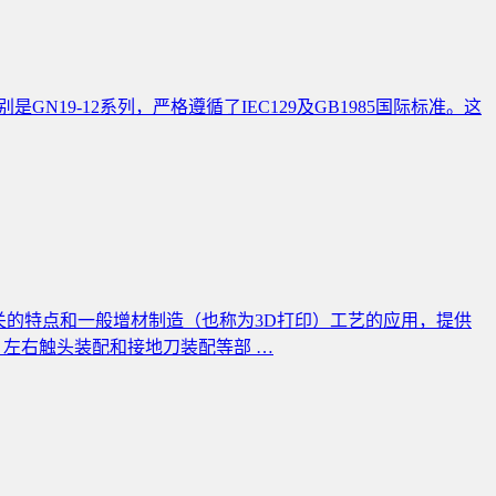
GN19-12系列，严格遵循了IEC129及GB1985国际标准。这
关的特点和一般增材制造（也称为3D打印）工艺的应用，提供
左右触头装配和接地刀装配等部 …