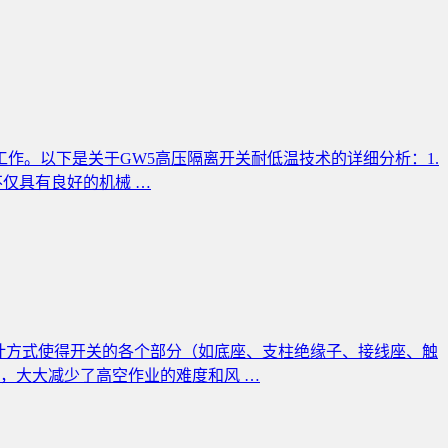
作。以下是关于GW5高压隔离开关耐低温技术的详细分析：1.
仅具有良好的机械 …
计方式使得开关的各个部分（如底座、支柱绝缘子、接线座、触
，大大减少了高空作业的难度和风 …