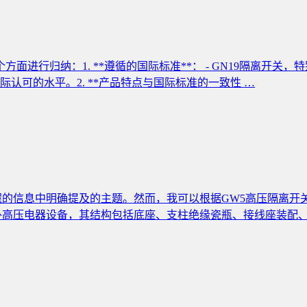
行归纳：1. **遵循的国际标准**： - GN19隔离开关，特别是
认可的水平。2. **产品特点与国际标准的一致性 …
握的信息中明确提及的主题。然而，我可以根据GW5高压隔离开
外高压电器设备，其结构包括底座、支柱绝缘瓷瓶、接线座装配、