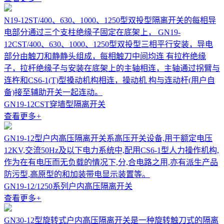
N19-12ST/400、630、1000、1250型双投型隔离开关的每相导
电部分通过三个支柱绝缘子固定在底架上， GN19-
12CST/400、630、1000、1250型双投型三相平行安装，导电
部分由触刀和静静头组成，每相触刀中间均连 有拉杵绝缘
子，拉杆绝缘子与安装在底架上的主轴相连，主轴通过拐臂与
连杵和CS6-1(T)型搡动机构相连，操动机 构与连动杆(用户自
备)接至辅助开关一起连动。
GN19-12CST穿墙型隔离开关
查看更多
+
GN19-12型户内高压隔离开关系高压开关设备,用于额定电压
12KV,交流50Hz及以下电力系统中,配用CS6-1型人力操作机构,
作为在有电压而无负载的情况下,分,合电路之用,亦有派生产品
防污型,高原型的和加装带电显示装置等。
GN19-12/1250系列户内高压隔离开关
查看更多
+
GN30-12型旋转式户内高压隔离开关是一种旋转触刀式的隔离