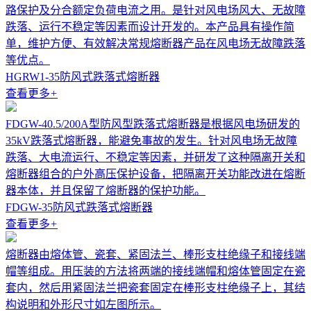
路保护及分合额定负荷电流之用。是针对风电场风大、无故障
跌落、运行不稳定等因素而设计开发的。本产品具有操作简
单，维护方便、有效解决常规熔断器产品在风电场无故障跌落
等优点。
HGRW1-35防风式跌落式熔断器
查看更多
+
FDGW-40.5/200A型防风型跌落式熔断器是根据风电场研发的
35kV跌落式熔断器，能避免事故的发生。针对风电场无故障
跌落、大电流运行、不稳定等因素，并研发了这种隔离开关和
熔断器组合的户外高压保护设备，把隔离开关功能改进在熔断
器本体，并且保留了熔断器的保护功能。
FDGW-35防风式跌落式熔断器
查看更多
+
熔断器由熔体管、瓷套、紧固法兰、棒形支柱绝缘子和接线端
帽等组成。用压装的方法将两端的接线端帽和熔体管固定在瓷
套内，然后用紧固法兰把瓷套固定在棒形支柱绝缘子上，其结
构说明和外形尺寸如左图所示。