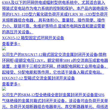
630A及以下的环网供电或幅射型供电系统中，尤其适合装入
预装式变电站作为电力系统的控制和保护。本产品内装绝缘外
壳的FLN3 -12D型六氟化硫负荷开关或FLRN 30 -12D型负荷开
关熔断器组合电器， 具有体积小、重量轻、操作简便、操作
力小、联锁可靠、免维护等特点,是城市电网改造和建设需要
的高压开关设备。
XGN15-12 箱型固定式环网开关设备
查看更多
+
公司生产的HXGN17-12箱式固定交流金属封闭开关设备(简称
环网柜)是额定电压12kV。额定频率50H z的交流高压成套电器
装置，主要用于三相交流环网，终端配电网和工业用电设备，
起接受、分配电能和等作用，它也适于装备入箱式变电站。
HXGN17-12 型箱式交流金属封闭开关设备
查看更多
+
公司生产的SRM-12型全绝缘全密封金属封闭开关设备是SF6
气体绝缘的金属共箱式封闭开关设备，该设备可由负荷开关单
元、负荷开关熔断器组合电器单元、真空断路器单元、母线进