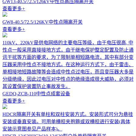
GW13-40.5/72.5/126kV中性点高压隔离开关
查看更多
+
GW8-40.5/72.5/126KV中性点隔离开关
查看更多
+
110kV、220kV是供电网络的主要电压等级，由于电压很高, 中
性点一般采用直接接地方式，由于继电保护整定配置及防止通
讯干扰等方面的要求，为了限制单相短路电流，其中有部分变
压器采用中性点不接地方式。在这种运行方式下，由于雷击、
单相接地短路故障等会造成中性点过电压，而且变压器大多是
分级绝缘，因此过电压对中性点的绝缘造成很大威胁，必须对
其设置保护装置防止事故发生。
GEDQ-ZCB-110中性点成套设备
查看更多
+
HDCR隔离开关有单柱和双柱安装方式。安装形式可分为悬挂
安装或垂直安装。可用单横担夹抱箍或双横担进行安装(具体
安装示意图参见产品样本)。