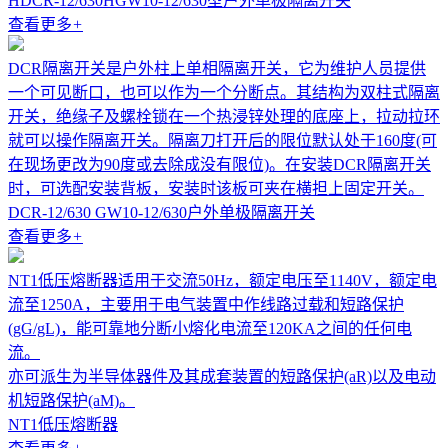
HDCR-12/630HGW10-12/630型户外单极隔离开关
查看更多
+
DCR隔离开关是户外柱上单相隔离开关，它为维护人员提供
一个可见断口，也可以作为一个分断点。其结构为双柱式隔离
开关，绝缘子及螺栓锁在一个热浸锌处理的底座上，拉动拉环
就可以操作隔离开关。隔离刀打开后的限位默认处于160度(可
在现场更改为90度或去除成没有限位)。在安装DCR隔离开关
时，可选配安装背板，安装时该板可夹在横担上固定开关。
DCR-12/630 GW10-12/630户外单极隔离开关
查看更多
+
NT1低压熔断器适用于交流50Hz，额定电压至1140V，额定电
流至1250A，主要用于电气装置中作线路过载和短路保护
(gG/gL)，能可靠地分断小熔化电流至120KA之间的任何电
流。
亦可派生为半导体器件及其成套装置的短路保护(aR)以及电动
机短路保护(aM)。
NT1低压熔断器