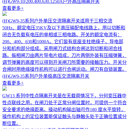
(H)GW9-10/200.400.630.1250A户外高压隔离开关
查看更多
+
(H)GW9-35系列户外单压交流隔离开关适用于三相交流
50Hz、额定电压35KV及以下高压输配电线路上，用以切断和
闭合无负载有电压的单相或三相电路。开关的额定电流有：
200、400、630和1000A。它们皆有底座支柱绝缘子，导电部
分和机构部分组成。采用闸刀式结构合闸达到切断和闭合线
路。每相闸刀由两片导电片组成，刀片两侧外装有压缩弹簧，
调节弹簧的高度可以得到开关闸刀所需要的接触压力。开关分
合闸时用绝缘操作机构可以进行合闸运动。闸刀有自锁装置。
(H)GW9-35系列户外单极高压交流隔离开关
查看更多
+
GW13 系列中性点隔离开关是在无载荷情况下，分何变压器中
性点联线之用，在闸刀处于正常分闸位置时，可提供一个符合
安全要求的绝缘距离。操动机构输出轴可作180 度水平旋转，
操作机构上的定位装置能保证触头与静触头处于正确位置或分
断位置。