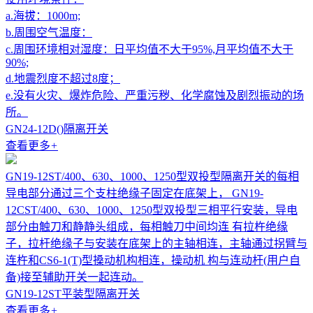
a.海拔：1000m;
b.周围空气温度：
c.周围环境相对湿度：日平均值不大于95%,月平均值不大于
90%;
d.地震烈度不超过8度；
e.没有火灾、爆炸危险、严重污秽、化学腐蚀及剧烈振动的场
所。
GN24-12D()隔离开关
查看更多
+
GN19-12ST/400、630、1000、1250型双投型隔离开关的每相
导电部分通过三个支柱绝缘子固定在底架上， GN19-
12CST/400、630、1000、1250型双投型三相平行安装，导电
部分由触刀和静静头组成，每相触刀中间均连 有拉杵绝缘
子，拉杆绝缘子与安装在底架上的主轴相连，主轴通过拐臂与
连杵和CS6-1(T)型搡动机构相连，操动机 构与连动杆(用户自
备)接至辅助开关一起连动。
GN19-12ST平装型隔离开关
查看更多
+