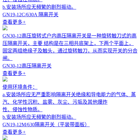
b.安装场所应无頻繁的剧烈振动。
GN19-12C/630A 隔离开关
查看更多
+
GN30-12高压旋转式户内高压隔离开关是一种旋转触刀式的高
压隔离开关，主要 结构是在三相共底架上，下两个平面上，
固定两组绝缘子及触头，通过旋转触刀，从而实现开关的分合
闸。
GN30-12高压隔离开关
查看更多
+
使用环境条件：
a.安装场所应无严重影响隔离开关绝缘和导电能力的气体、蒸
汽、化学性沉积、盐雾、灰尘、污垢及其他爆炸
性、侵蚀性物质。
b.安装场所应无頻繁的剧烈振动。
GN19-12M/630隔离开关（平装带面板）
查看更多
+