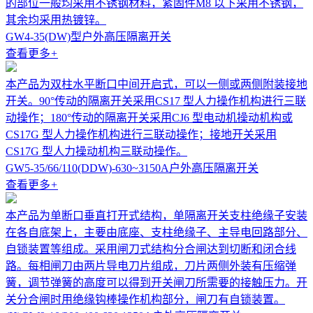
的部位一般均采用不锈钢材料，紧固件M8 以下采用不锈钢，
其余均采用热镀锌。
GW4-35(DW)型户外高压隔离开关
查看更多
+
本产品为双柱水平断口中间开启式，可以一侧或两侧附装接地
开关。90°传动的隔离开关采用CS17 型人力操作机构进行三联
动操作；180°传动的隔离开关采用CJ6 型电动机操动机构或
CS17G 型人力操作机构进行三联动操作；接地开关采用
CS17G 型人力操动机构三联动操作。
GW5-35/66/110(DDW)-630~3150A户外高压隔离开关
查看更多
+
本产品为单断口垂直打开式结构，单隔离开关支柱绝缘子安装
在各自底架上，主要由底座、支柱绝缘子、主导电回路部分、
自锁装置等组成。采用闸刀式结构分合闸达到切断和闭合线
路。每相闸刀由两片导电刀片组成，刀片两侧外装有压缩弹
簧，调节弹簧的高度可以得到开关闸刀所需要的接触压力。开
关分合闸时用绝缘钩棒操作机构部分，闸刀有自锁装置。