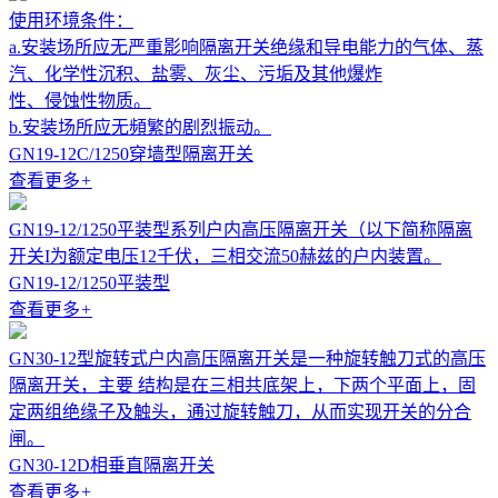
使用环境条件：
a.安装场所应无严重影响隔离开关绝缘和导电能力的气体、蒸
汽、化学性沉积、盐雾、灰尘、污垢及其他爆炸
性、侵蚀性物质。
b.安装场所应无頻繁的剧烈振动。
GN19-12C/1250穿墙型隔离开关
查看更多
+
GN19-12/1250平装型系列户内高压隔离开关（以下简称隔离
开关I为额定电压12千伏，三相交流50赫兹的户内装置。
GN19-12/1250平装型
查看更多
+
GN30-12型旋转式户内高压隔离开关是一种旋转触刀式的高压
隔离开关，主要 结构是在三相共底架上，下两个平面上，固
定两组绝缘子及触头，通过旋转触刀，从而实现开关的分合
闸。
GN30-12D相垂直隔离开关
查看更多
+