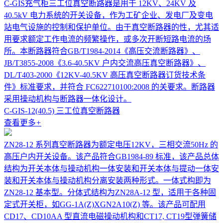
C-GIS充气柜三工位真空断路器是用于 12KV、24KV 及
40.5kV 电力系统的开关设备，作为工矿企业、发电厂及变电
站电气设施的控制和保护单位。由于真空断路器的性，尤其适
用要求额定工作电流的频繁操作，或多次开断短路电流的场
所。本断路器符合GB/T1984-2014《高压交流断路器》、
JB/T3855-2008《3.6-40.5KV 户内交流高压真空断路器》、
DL/T403-2000《12KV-40.5KV 高压真空断路器订货技术条
件》标准要求，并符合 FC622710100:2008 的关要求。断路器
采用操动机构与断路器一体化设计。
C-GIS-12(40.5) 三工位真空断路器
查看更多
+
ZN28-12 系列真空断路器为额定电压12KV，三相交流50Hz 的
高压户内开关设备。该产品符合GB1984-89 标准，该产品总体
结构为开关本体与操动机构一体安装和开关本体与提动一体安
装和开关本体与操动机构分离安装两种形式。一体式构即为
ZN28-12 基本型。分体式结构为ZN28A-12 型，适用于各种固
定式开关柜，如GG-1A(Z)XGN2A10(Z) 等。该产品可配用
CD17、CD10AA 型直流电磁操动机构和CT17, CT19型弹簧储