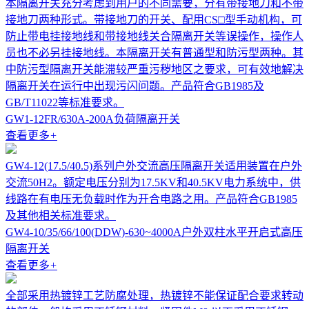
本隔离开关充分考虑到用户的不同需要，分有带接地刀和不带
接地刀两种形式。带接地刀的开关、配用CS□型手动机构，可
防止带电挂接地线和带接地线关合隔离开关等误操作，操作人
员也不必另挂接地线。本隔离开关有普通型和防污型两种。其
中防污型隔离开关能滞较严重污秽地区之要求，可有效地解决
隔离开关在运行中出现污闪问题。产品符合GB1985及
GB/T11022等标准要求。
GW1-12FR/630A-200A负荷隔离开关
查看更多
+
GW4-12(17.5/40.5)系列户外交流高压隔离开关适用装置在户外
交流50H2。额定电压分别为17.5KV和40.5KV电力系统中，供
线路在有电压无负载时作为开合电路之用。产品符合GB1985
及其他相关标准要求。
GW4-10/35/66/100(DDW)-630~4000A户外双柱水平开启式高压
隔离开关
查看更多
+
全部采用热镀锌工艺防腐处理，热镀锌不能保证配合要求转动