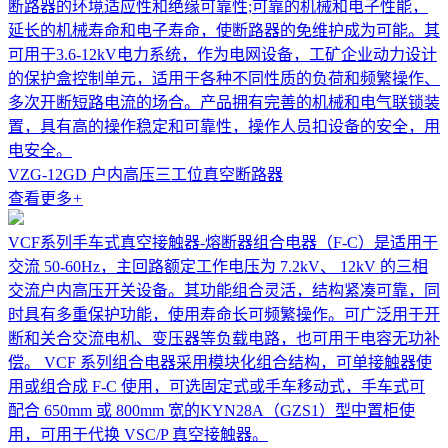
断路器的环境适应性和绝缘可靠性;可靠的机械和电子性能，
延长的机械寿命和电子寿命，使断路器的免维护成为可能。其
可用于3.6-12kV电力系统，作为电网设备，工矿企业动力设计
的保护盒控制单元，适用于各种不同性质的负荷和频繁操作、
多次开断短路电流的场合。产品拥有完善的机械和电气联锁装
置，具有高的操作稳定和可靠性，操作人员扣设备的安全，用
电安全。
VZG-12GD 户内高压三工位真空断路器
查看更多
+
VCF系列手车式真空接触器-熔断器组合电器（F-C）是适用于
交流 50-60Hz，主回路额定工作电压为 7.2kV、 12kV 的三相
交流户内高压开关设备。其功能组合灵活，结构紧凑可靠，同
时具有多重保护功能，使用寿命长可频繁操作。可广泛用于开
断和关合交流电机、变压器等负载电路，也可用于电容无功补
偿。 VCF 系列组合电器采用模块化组合结构，可单接触器使
用或组合成 F-C 使用，可选固定式或手车移动式，手车式可
配合 650mm 或 800mm 宽的KYN28A（GZS1）型中置柜使
用，可用于代换 VSC/P 真空接触器。